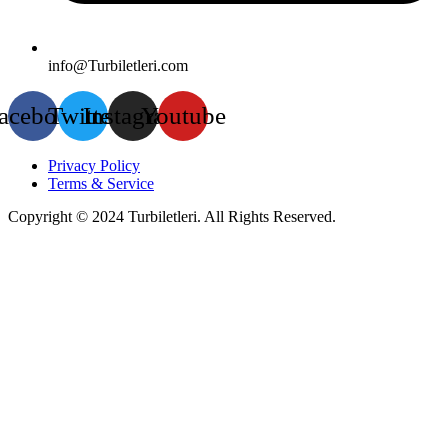
info@Turbiletleri.com
acebook
Twitter
Instagram
Youtube
Privacy Policy
Terms & Service
Copyright © 2024 Turbiletleri. All Rights Reserved.