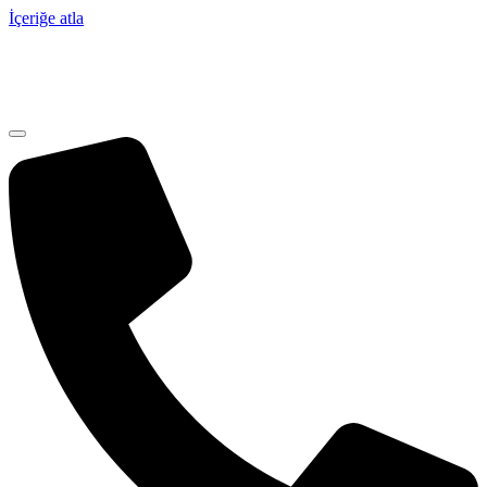
İçeriğe atla