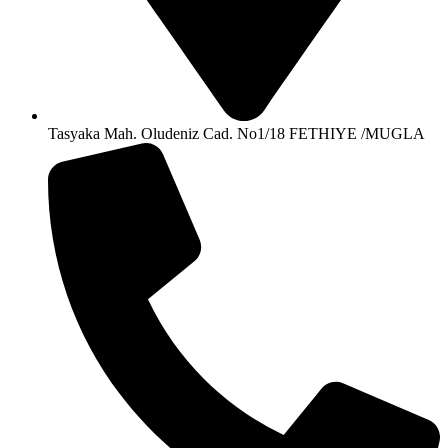
Tasyaka Mah. Oludeniz Cad. No1/18 FETHIYE /MUGLA