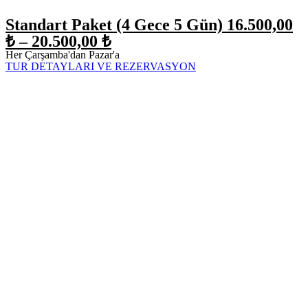
Standart Paket (4 Gece 5 Gün) 16.500,00
₺ – 20.500,00 ₺
Her Çarşamba'dan Pazar'a
TUR DETAYLARI VE REZERVASYON