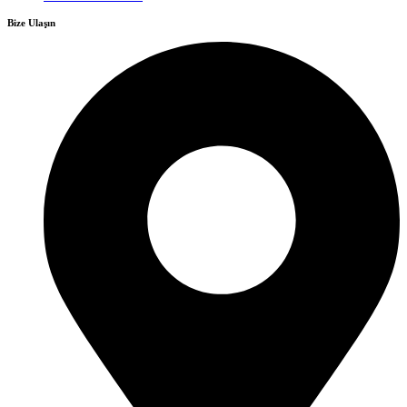
Bize Ulaşın